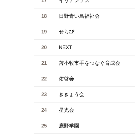
17
イリアンソス
18
日野青い鳥福祉会
19
せらぴ
20
NEXT
21
苫小牧市手をつなぐ育成会
22
佑啓会
23
ききょう会
24
星光会
25
鹿野学園