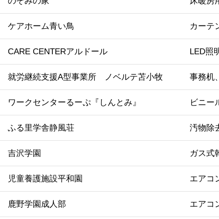
のぞみの家
床暖房
ケアホーム青い鳥
カーテ
CARE CENTERアルドール
LED照
就労継続支援A型事業所 ノベルテ苫小牧
事務机
ワークセンターるーぷ『しんとみ』
ビニー
ふる里学舎静風荘
汚物除
吉沢学園
ガス式
児童養護施設平和園
エアコ
鹿野学園成人部
エアコ