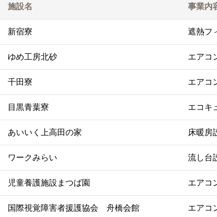
施設名
事業内
新宿寮
遮熱フ
ゆめ工房北砂
エアコ
千田寮
エアコ
目黒青葉寮
エコキ
あいいく上高田の家
床暖房
ワークみらい
流し台
児童養護施設まつば園
エアコ
国際視覚障害者援護協会 舟橋会館
エアコ