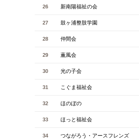
26
新南陽福祉の会
27
鼓ヶ浦整肢学園
28
仲間会
29
薫風会
30
光の子会
31
こぐま福祉会
32
ほのぼの
33
ほっと福祉会
34
つながろう・アースフレンズ