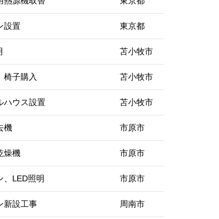
用熱源機取替
東京都
ン設置
東京都
明
苫小牧市
、椅子購入
苫小牧市
ルハウス設置
苫小牧市
去機
市原市
乾燥機
市原市
ン、LED照明
市原市
ン新設工事
周南市