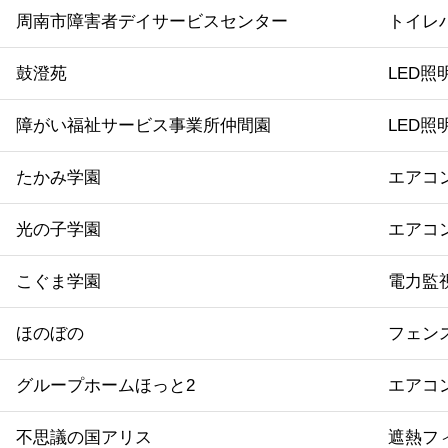
周南市障害者デイサービスセンター
トイレ
鼓澄苑
LED照
障がい福祉サービス事業所仲間園
LED照
たかみ学園
エアコ
光の子学園
エアコ
こぐま学園
電力監
ほのぼの
フェン
グループホームほっと2
エアコ
不思議の国アリス
遮熱フ