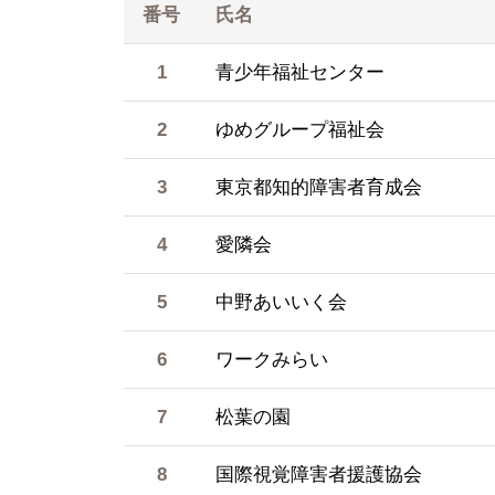
番号
氏名
1
青少年福祉センター
2
ゆめグループ福祉会
3
東京都知的障害者育成会
4
愛隣会
5
中野あいいく会
6
ワークみらい
7
松葉の園
8
国際視覚障害者援護協会