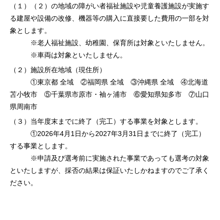
（１）（２）の地域の障がい者福祉施設や児童養護施設が実施す
る建屋や設備の改修、機器等の購入に直接要した費用の一部を対
象とします。
※老人福祉施設、幼稚園、保育所は対象といたしません。
※車両は対象といたしません。
（２）施設所在地域（現住所）
①東京都 全域 ②福岡県 全域 ③沖縄県 全域 ④北海道
苫小牧市 ⑤千葉県市原市・袖ヶ浦市 ⑥愛知県知多市 ⑦山口
県周南市
（３）当年度末までに終了（完工）する事業を対象とします。
①2026年4月1日から2027年3月31日までに終了（完工）
する事業とします。
※申請及び選考前に実施された事業であっても選考の対象
といたしますが、採否の結果は保証いたしかねますのでご了承く
ださい。