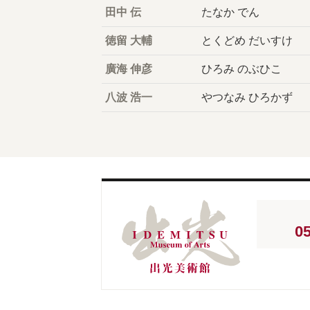
田中 伝
たなか でん
徳留 大輔
とくどめ だいすけ
廣海 伸彦
ひろみ のぶひこ
八波 浩一
やつなみ ひろかず
05