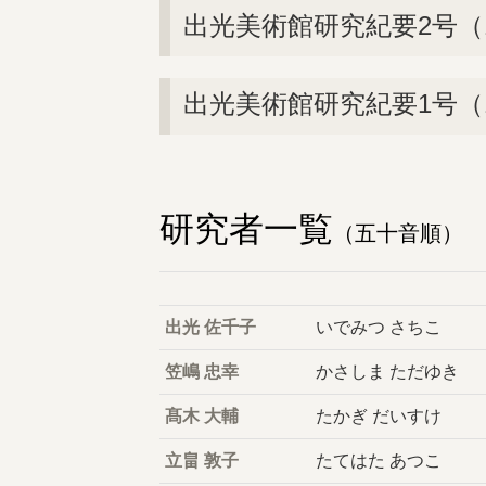
出光美術館研究紀要2号（1
出光美術館研究紀要1号（1
研究者一覧
（五十音順）
出光 佐千子
いでみつ さちこ
笠嶋 忠幸
かさしま ただゆき
髙木 大輔
たかぎ だいすけ
立畠 敦子
たてはた あつこ