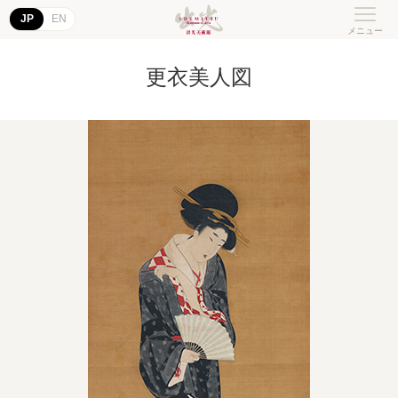
JP
EN
メニュー
更衣美人図