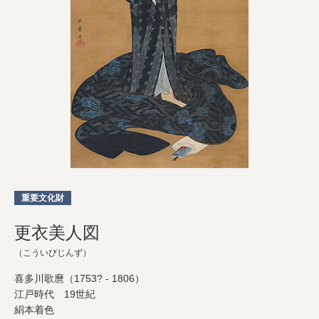
重要文化財
更衣美人図
（こういびじんず）
喜多川歌麿（1753? - 1806）
江戸時代 19世紀
絹本着色