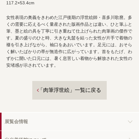
117.2×53.4cm
女性表現の奥義をきわめた江戸後期の浮世絵師・喜多川歌麿。多
くの需要に応えるべく量産された版画作品とは違い、ひと筆ふと
筆、墨と絵の具を丁寧に引き重ねて仕上げられた肉筆画の傑作で
す。夏の盛りのひと時、大きな丸髷を結った女性が片手で着物の
褄を引き上げながら、袖口をあおいでいます。足元には、おそら
く解いたばかりの帯が無造作に広がっています。首をもたげ、わ
ずかに開いた口元には、暑く息苦しい着物から解放された女性の
安堵感が示されています。
「肉筆浮世絵」一覧に戻る
展覧会情報