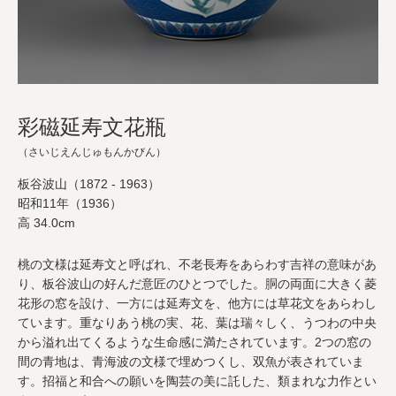
彩磁延寿文花瓶
（さいじえんじゅもんかびん）
板谷波山（1872 - 1963）
昭和11年（1936）
高 34.0cm
桃の文様は延寿文と呼ばれ、不老長寿をあらわす吉祥の意味があ
り、板谷波山の好んだ意匠のひとつでした。胴の両面に大きく菱
花形の窓を設け、一方には延寿文を、他方には草花文をあらわし
ています。重なりあう桃の実、花、葉は瑞々しく、うつわの中央
から溢れ出てくるような生命感に満たされています。2つの窓の
間の青地は、青海波の文様で埋めつくし、双魚が表されていま
す。招福と和合への願いを陶芸の美に託した、類まれな力作とい