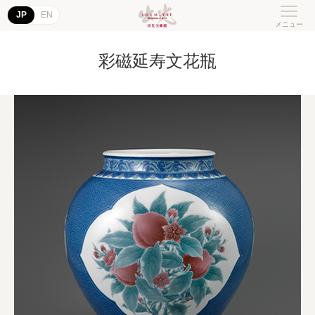
JP
EN
メニュー
彩磁延寿文花瓶