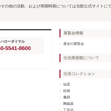
やその他の活動、および再開時期については当館公式サイトに
展覧会情報
ハローダイヤル
過去の展覧会
0-5541-8600
出光美術館について
出光コレクション
仙厓
絵画
書跡
陶磁器
工芸品